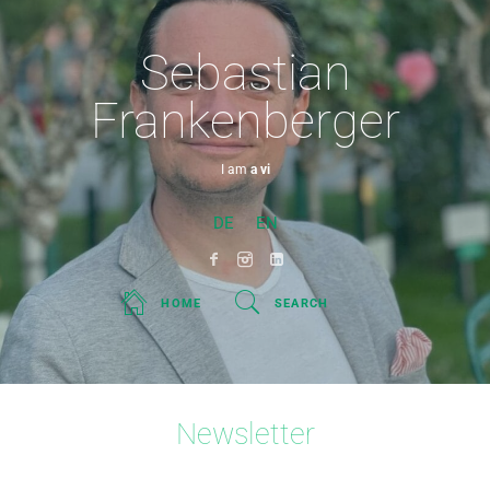
Sebastian
Frankenberger
I am
a visio
DE
EN
HOME
SEARCH
Newsletter