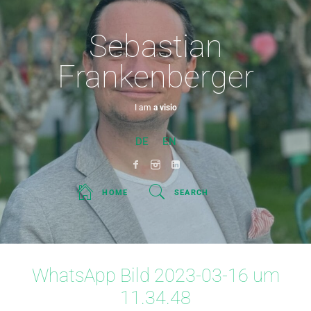
Sebastian
Frankenberger
I am
a visionary
DE
EN
HOME
SEARCH
WhatsApp Bild 2023-03-16 um
11.34.48